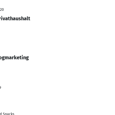
020
rivathaushalt
logmarketing
9
d Snacks