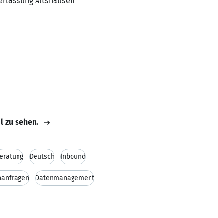
derlassung Altshausen
il zu sehen.
eratung
Deutsch
Inbound
anfragen
Datenmanagement