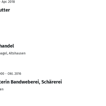
- Apr. 2018
utter
lhandel
agel, Altshausen
00 - Okt. 2016
erin Bandweberei, Schärerei
sen