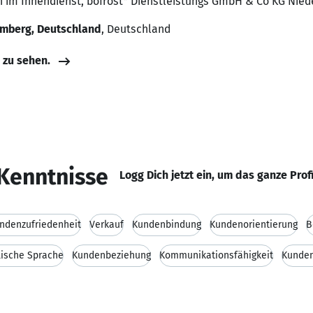
n im Innendienst, bofrost* Dienstleistungs GmbH & Co KG Nie
mberg, Deutschland
, Deutschland
e zu sehen.
Kenntnisse
Logg Dich jetzt ein, um das ganze Prof
ndenzufriedenheit
Verkauf
Kundenbindung
Kundenorientierung
B
lische Sprache
Kundenbeziehung
Kommunikationsfähigkeit
Kunden