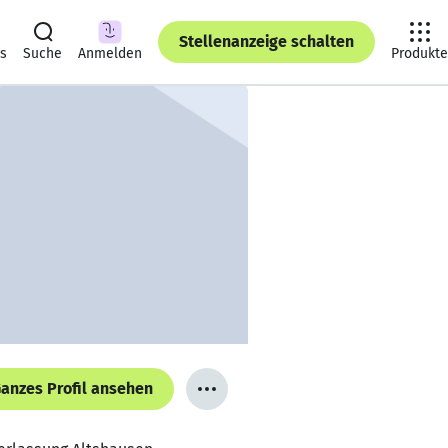
Stellenanzeige schalten
ts
Suche
Anmelden
Produkte
anzes Profil ansehen