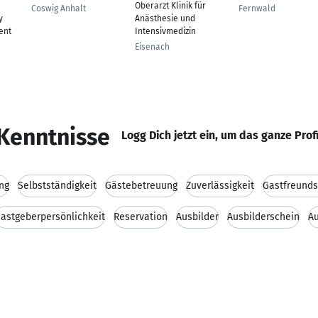
Oberarzt Klinik für
Coswig Anhalt
Fernwald
y
Anästhesie und
ent
Intensivmedizin
Eisenach
Kenntnisse
Logg Dich jetzt ein, um das ganze Prof
ng
Selbstständigkeit
Gästebetreuung
Zuverlässigkeit
Gastfreunds
astgeberpersönlichkeit
Reservation
Ausbilder
Ausbilderschein
Au