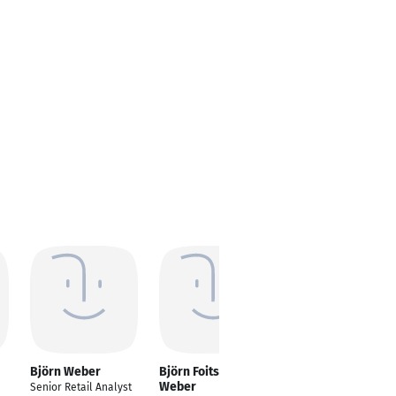
Björn Weber
Björn Foitschik-
Björn Weber
Weber
Senior Retail Analyst
Generalagentur Björn