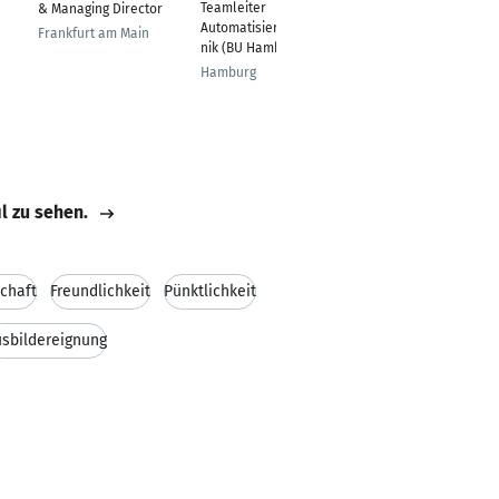
Teamleiter
& Managing Director
Weber
Automatisierungstech
Frankfurt am Main
Hochheim am Main
nik (BU Hamburg)
Hamburg
il zu sehen.
chaft
Freundlichkeit
Pünktlichkeit
sbildereignung