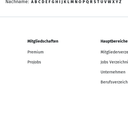
Nachname:
A
B
C
D
E
F
G
H
I
J
K
L
M
N
O
P
Q
R
S
T
U
V
W
X
Y
Z
Mitgliedschaften
Hauptbereiche
Premium
Mitgliederverz
ProJobs
Jobs Verzeichn
Unternehmen
Berufsverzeich