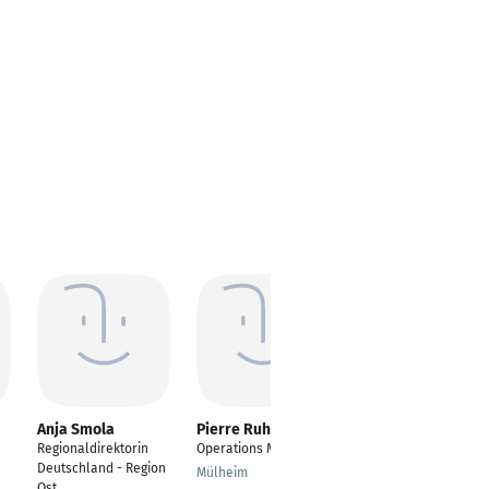
Anja Smola
Pierre Ruhstein
Abdulmatin
Rezaghi
Regionaldirektorin
Operations Manager
Rezeptionist und
Deutschland - Region
Mülheim
Barkeeper
Ost