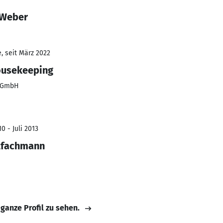
 Weber
, seit März 2022
ousekeeping
 gGmbH
0 - Juli 2013
lfachmann
 ganze Profil zu sehen.