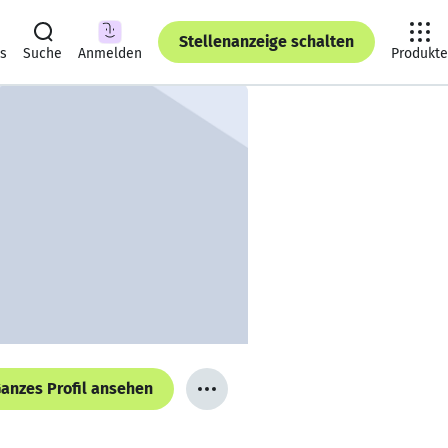
Stellenanzeige schalten
ts
Suche
Anmelden
Produkte
anzes Profil ansehen