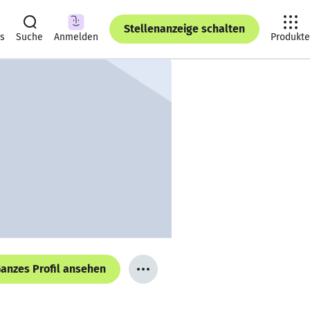
Stellenanzeige schalten
ts
Suche
Anmelden
Produkte
anzes Profil ansehen