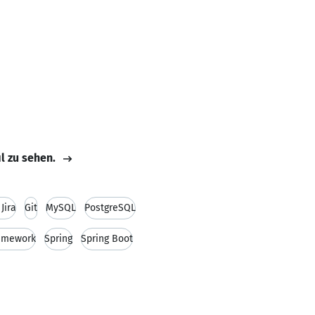
il zu sehen.
Jira
Git
MySQL
PostgreSQL
ramework
Spring
Spring Boot