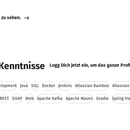
e zu sehen.
Kenntnisse
Logg Dich jetzt ein, um das ganze Prof
elopment
Java
SQL
Docker
Jenkins
Atlassian Bamboo
Atlassian 
REST
SOAP
Web
Apache Kafka
Apache Maven
Gradle
Spring F