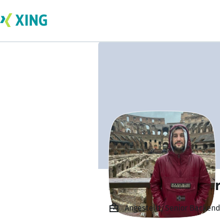
Breixo Camiña Fe
Angestellt, Senior Backend