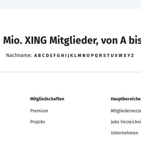
 Mio. XING Mitglieder, von A bi
Nachname:
A
B
C
D
E
F
G
H
I
J
K
L
M
N
O
P
Q
R
S
T
U
V
W
X
Y
Z
Mitgliedschaften
Hauptbereiche
Premium
Mitgliederverz
ProJobs
Jobs Verzeichn
Unternehmen