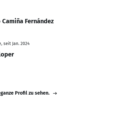
o Camiña Fernández
 seit Jan. 2024
loper
 ganze Profil zu sehen.