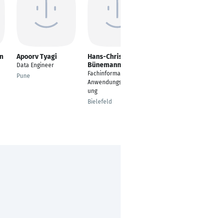
n
Apoorv Tyagi
Hans-Christian
Tobias Sarner
Bünemann
Data Engineer
Fachinformatiker /
Fachinformatiker
Anwendungsentwickl
Pune
Anwendungsentwickl
ung
ung
Magdeburg
Bielefeld