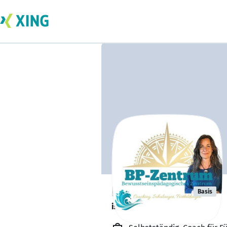
Britta Schift
Basis
ist offen für Projekte. 🔎