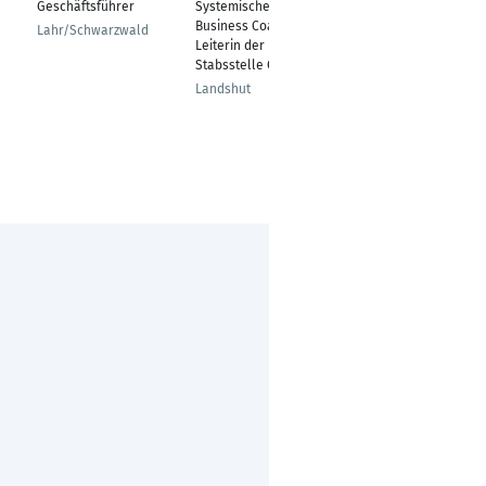
Geschäftsführer
Systemischer
Leitung Marketing
Business Coach,
Lahr/Schwarzwald
Umhausen
Leiterin der
Stabsstelle Coaching
Landshut