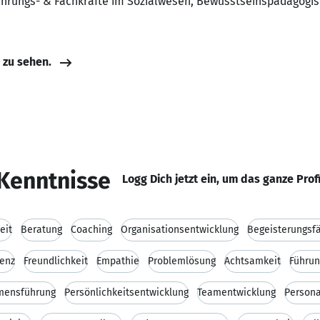
Führungs- & Fachkräfte im Sozialwesen, Bewusstseinspädagogi
e zu sehen.
Kenntnisse
Logg Dich jetzt ein, um das ganze Prof
eit
Beratung
Coaching
Organisationsentwicklung
Begeisterungsfä
enz
Freundlichkeit
Empathie
Problemlösung
Achtsamkeit
Führun
mensführung
Persönlichkeitsentwicklung
Teamentwicklung
Persona