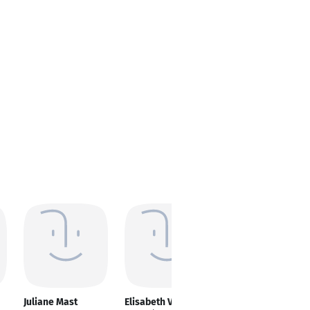
Juliane Mast
Elisabeth Velten
Nadja Heiß