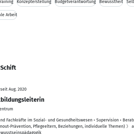
raining
Konzepterstellung
Budgetverantwortung
Bewusstheit
Sel
ale Arbeit
Schift
seit Aug. 2020
tbildungsleiterin
Zentrum
 und Fachkräfte im Sozial- und Gesundheitswesen • Supervision • Berat
rnout-Prävention, Pflegeeltern, Beziehungen, individuelle Themen) 》 
ewusstseinspädagogik