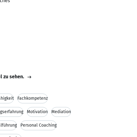
sches
il zu sehen.
higkeit
Fachkompetenz
gserfahrung
Motivation
Mediation
lführung
Personal Coaching