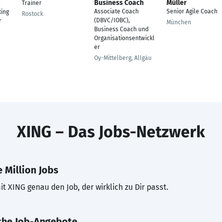
Business Coach
Müller
Trainer
Associate Coach
Senior Agile Coach
ing
Rostock
(DBVC/IOBC),
r
München
Business Coach und
Organisationsentwickl
er
Oy-Mittelberg, Allgäu
XING – Das Jobs-Netzwerk
 Million Jobs
t XING genau den Job, der wirklich zu Dir passt.
che Job-Angebote