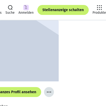
Stellenanzeige schalten
ts
Suche
Anmelden
Produkte
anzes Profil ansehen