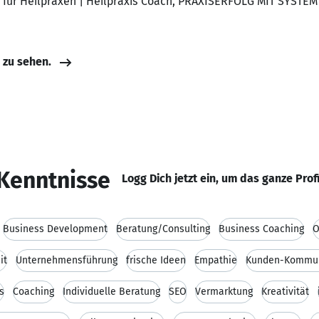
 für Heilpraxen | Heilpraxis Coach, PRAXISERFOLG MIT SYSTEM 
e zu sehen.
Kenntnisse
Logg Dich jetzt ein, um das ganze Prof
Business Development
Beratung/Consulting
Business Coaching
O
it
Unternehmensführung
frische Ideen
Empathie
Kunden-Kommun
s
Coaching
Individuelle Beratung
SEO
Vermarktung
Kreativität