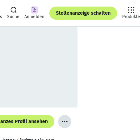
Stellenanzeige schalten
ts
Suche
Anmelden
Produkte
anzes Profil ansehen