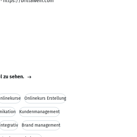
· https://brittawein.com
il zu sehen.
nlinekurse
Onlinekurs Erstellung
ikation
Kundenmanagement
integrativ
Brand management