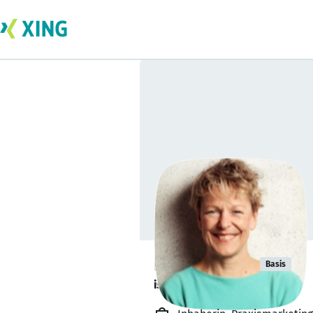
Britta Wein
Basis
ist verfügbar. ✅