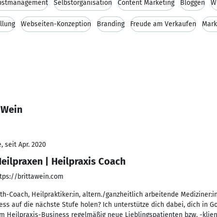
bstmanagement
Selbstorganisation
Content Marketing
Bloggen
W
llung
Webseiten-Konzeption
Branding
Freude am Verkaufen
Mark
 Wein
 seit Apr. 2020
eilpraxen | Heilpraxis Coach
tps://brittawein.com
th-Coach, Heilpraktiker:in, altern./ganzheitlich arbeitende Mediziner:i
ess auf die nächste Stufe holen? Ich unterstütze dich dabei, dich in 
nem Heilpraxis-Business regelmäßig neue Lieblingspatienten bzw. -klie