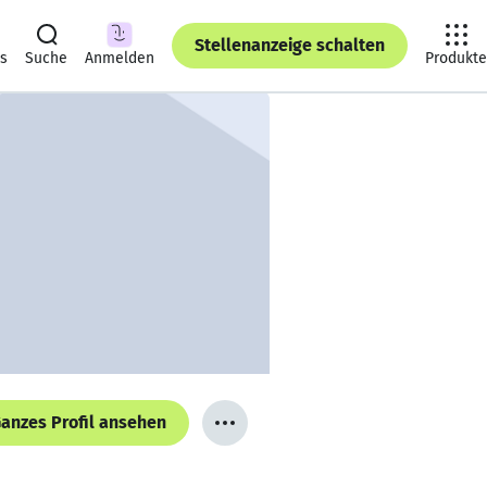
Stellenanzeige schalten
ts
Suche
Anmelden
Produkte
anzes Profil ansehen