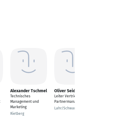
Alexander Tschmel
Oliver Seider
Michael Wellmann
Technisches
Leiter Vertrieb &
Director of Sales and
t
Management und
Partnermanagement
Marketing
Marketing
Lahr/Schwarzwald
Stuttgart
Rietberg