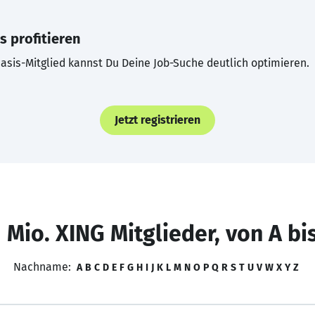
s profitieren
asis-Mitglied kannst Du Deine Job-Suche deutlich optimieren.
Jetzt registrieren
 Mio. XING Mitglieder, von A bi
Nachname:
A
B
C
D
E
F
G
H
I
J
K
L
M
N
O
P
Q
R
S
T
U
V
W
X
Y
Z