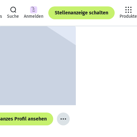
Stellenanzeige schalten
ts
Suche
Anmelden
Produkte
anzes Profil ansehen