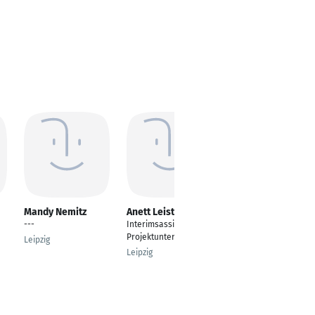
Mandy Nemitz
Anett Leistner
Jana Müller
---
Interimsassistenz &
Sachbearbeiterin
Projektunterstützung
Auftragsabwicklung
Leipzig
und
Leipzig
Finanzbuchhaltung
Bad Salzdetfurth