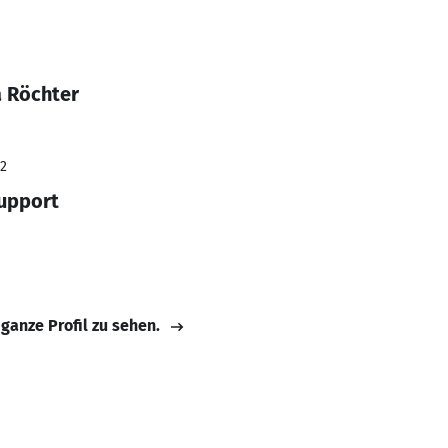
a Röchter
22
Support
 ganze Profil zu sehen.