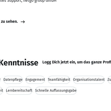
Sales Support, netgo group GmbH
e zu sehen.
Kenntnisse
Logg Dich jetzt ein, um das ganze Prof
r
Datenpflege
Engagement
Teamfähigkeit
Organisationstalent
Zu
it
Lernbereitschaft
Schnelle Auffassungsgabe