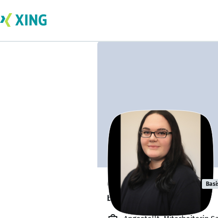
Carina Röchter
Basi
bildet sich zurzeit weiter. 🎓