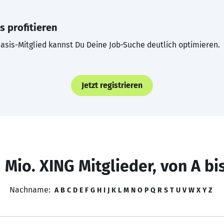
s profitieren
asis-Mitglied kannst Du Deine Job-Suche deutlich optimieren.
Jetzt registrieren
 Mio. XING Mitglieder, von A bi
Nachname:
A
B
C
D
E
F
G
H
I
J
K
L
M
N
O
P
Q
R
S
T
U
V
W
X
Y
Z