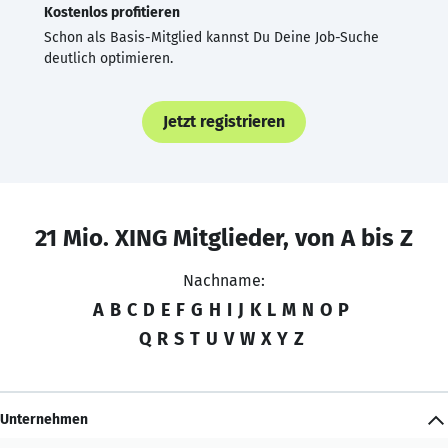
Kostenlos profitieren
Schon als Basis-Mitglied kannst Du Deine Job-Suche
deutlich optimieren.
Jetzt registrieren
21 Mio. XING Mitglieder, von A bis Z
Nachname:
A
B
C
D
E
F
G
H
I
J
K
L
M
N
O
P
Q
R
S
T
U
V
W
X
Y
Z
Unternehmen