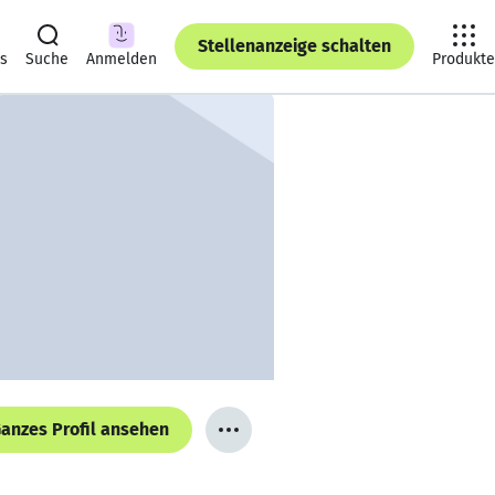
Stellenanzeige schalten
ts
Suche
Anmelden
Produkte
anzes Profil ansehen