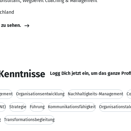
Consultant, Wegbereit Coaching & Management
schland
e zu sehen.
Kenntnisse
Logg Dich jetzt ein, um das ganze Prof
gement
Organisationsentwicklung
Nachhaltigkeits-Management
Co
BNE)
Strategie
Führung
Kommunikationsfähigkeit
Organisationstal
g
Transformationsbegleitung