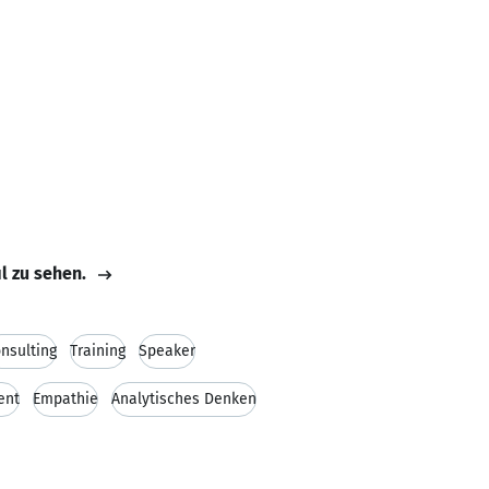
il zu sehen.
nsulting
Training
Speaker
ent
Empathie
Analytisches Denken