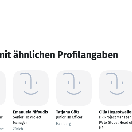
mit ähnlichen Profilangaben
Emanuela Nifoudis
Tatjana Götz
Cilia Hegestweile
er
Senior HR Project
Junior HR Officer
HR Project Manager 
Manager
PA to Global Head o
Hamburg
HR
ine-
Zürich