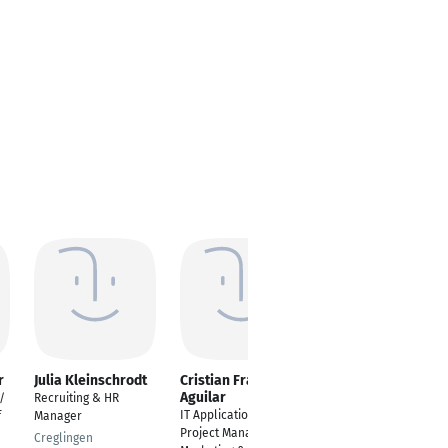
r
Julia Kleinschrodt
Cristian Fraile
Benjamin Brandt
Aguilar
/
Recruiting & HR
HR Business Partner
IT Application &
f
Manager
Jena
Project Manager - HR
Creglingen