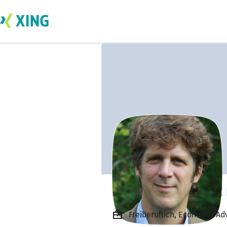
Dr. Christian Hott
Freiberuflich, Economic Adv