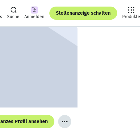
Stellenanzeige schalten
ts
Suche
Anmelden
Produkte
anzes Profil ansehen