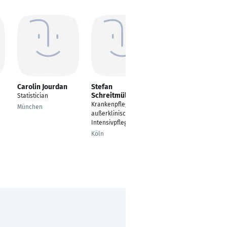
Carolin Jourdan
Stefan
Jörg Hagenah
Schreitmüller
Statistician
Geschäftsführer
Krankenpfleger
München
Köln
außerklinische
Intensivpflege
Köln