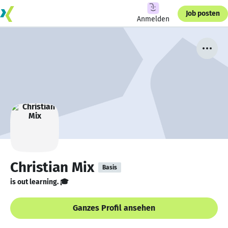
Job posten
Anmelden
Christian Mix
Basis
is out learning. 🎓
Ganzes Profil ansehen