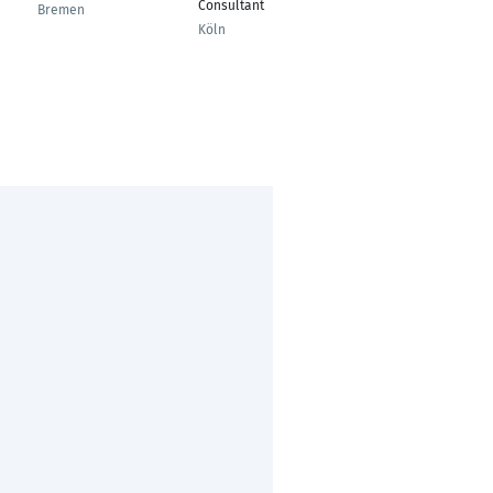
Gruppenleiter
Consultant
Bremen
Kompetenzcenter
Köln
natürliche Personen -
Zentrale Services
Essen