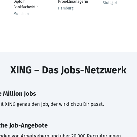
Diplom
Projektmanagerin
Stuttgart
Bankfachwirtin
Hamburg
München
XING – Das Jobs-Netzwerk
 Million Jobs
t XING genau den Job, der wirklich zu Dir passt.
che Job-Angebote
inden von Arbeitgebern und über 20.000 Recruiter·innen.