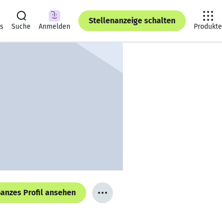
Stellenanzeige schalten
ts
Suche
Anmelden
Produkte
anzes Profil ansehen