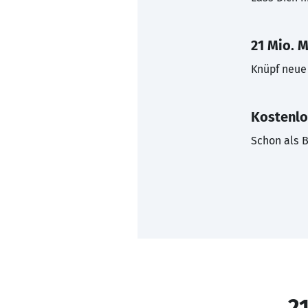
21 Mio. M
Knüpf neue 
Kostenlo
Schon als B
21