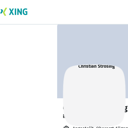
Christian Strosing
ist offen für Projekte. 🔎