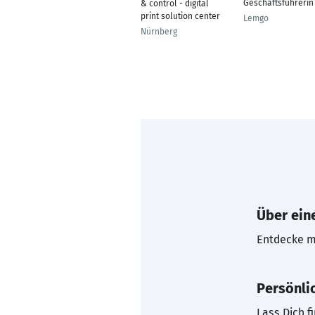
Geschäftsführerin
& control - digital
print solution center
Lemgo
Nürnberg
Über eine
Entdecke mi
Persönli
Lass Dich f