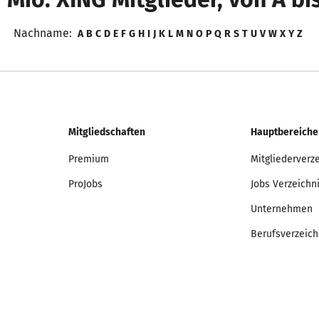
Nachname:
A
B
C
D
E
F
G
H
I
J
K
L
M
N
O
P
Q
R
S
T
U
V
W
X
Y
Z
Mitgliedschaften
Hauptbereiche
Premium
Mitgliederverz
ProJobs
Jobs Verzeichn
Unternehmen
Berufsverzeich