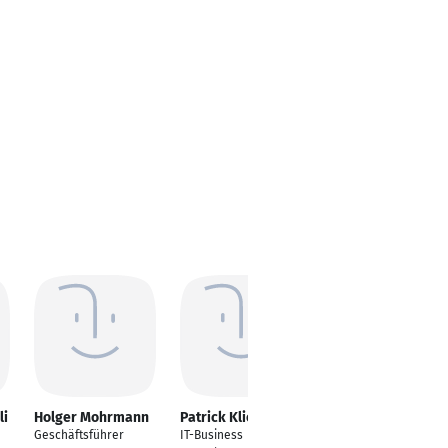
li
Holger Mohrmann
Patrick Klieve
Jörg Meyer-
Leyendecker
Geschäftsführer
IT-Business