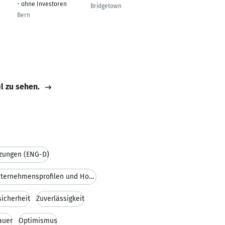
- ohne Investoren
Christine Weber &
Bridgetown
Kollegen
Bern
Crailsheim
il zu sehen.
zungen (ENG-D)
Überarbeitung von Unternehmensprofilen und Homepag
sicherheit
Zuverlässigkeit
auer
Optimismus