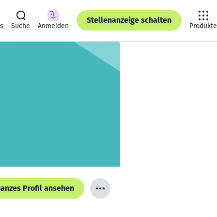
Stellenanzeige schalten
ts
Suche
Anmelden
Produkte
anzes Profil ansehen