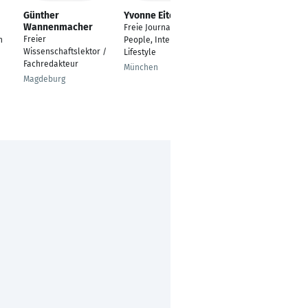
Günther
Yvonne Eitel
Claudia Richter
Wannenmacher
Freie Journalistin -
Presse- und
Freier
n
People, Interior,
Öffentlichkeitsarbeit
Wissenschaftslektor /
Lifestyle
Stuttgart
Fachredakteur
München
Magdeburg