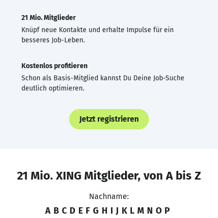
21 Mio. Mitglieder
Knüpf neue Kontakte und erhalte Impulse für ein
besseres Job-Leben.
Kostenlos profitieren
Schon als Basis-Mitglied kannst Du Deine Job-Suche
deutlich optimieren.
Jetzt registrieren
21 Mio. XING Mitglieder, von A bis Z
Nachname:
A
B
C
D
E
F
G
H
I
J
K
L
M
N
O
P