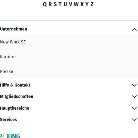
Q
R
S
T
U
V
W
X
Y
Z
Unternehmen
New Work SE
Karriere
Presse
Hilfe & Kontakt
Mitgliedschaften
Hauptbereiche
Services