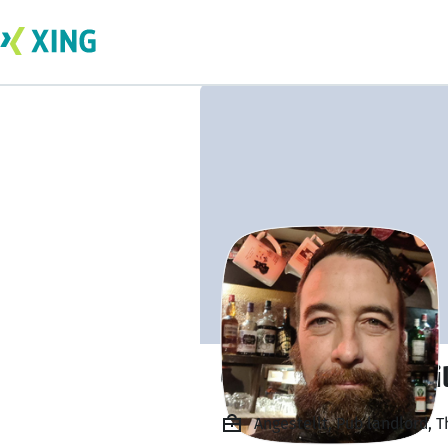
Christopher McMi
Angestellt, Pub landlord, 