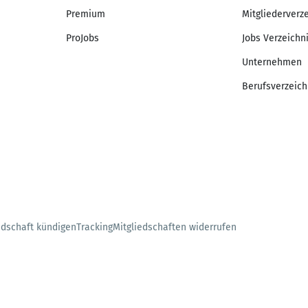
Premium
Mitgliederverz
ProJobs
Jobs Verzeichn
Unternehmen
Berufsverzeich
edschaft kündigen
Tracking
Mitgliedschaften widerrufen