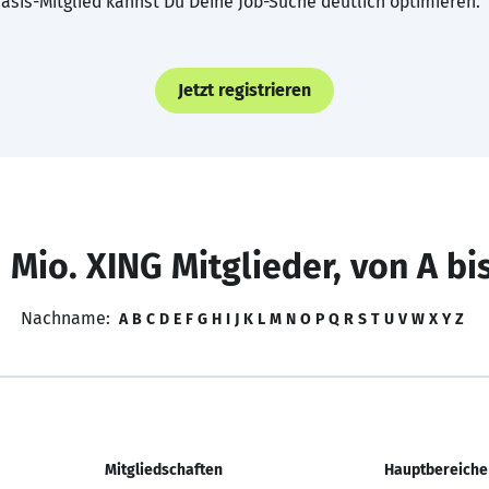
asis-Mitglied kannst Du Deine Job-Suche deutlich optimieren.
Jetzt registrieren
 Mio. XING Mitglieder, von A bi
Nachname:
A
B
C
D
E
F
G
H
I
J
K
L
M
N
O
P
Q
R
S
T
U
V
W
X
Y
Z
Mitgliedschaften
Hauptbereiche