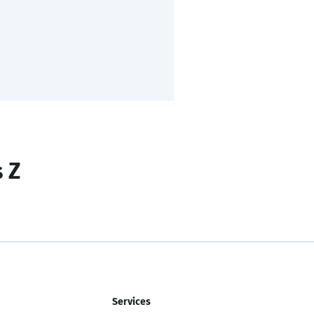
s Z
Services