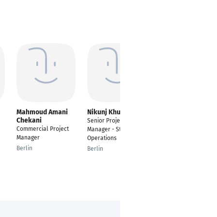
Mahmoud Amani
Nikunj Khurana
Gifty Nana Geissler
Chekani
Senior Project
Journalist and assist
Commercial Project
Manager - Strategy &
Marketing manager
Manager
Operations
Bremen
Berlin
Berlin