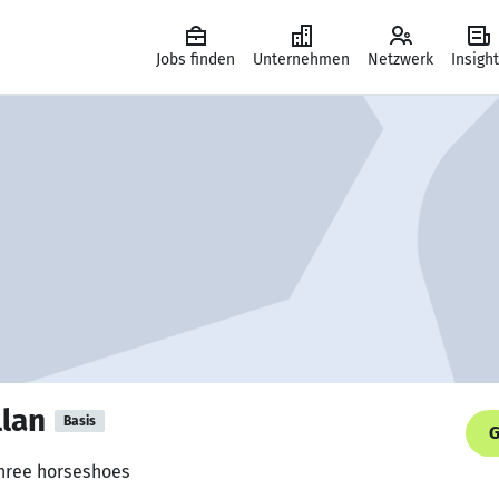
Jobs finden
Unternehmen
Netzwerk
Insigh
llan
Basis
G
Three horseshoes