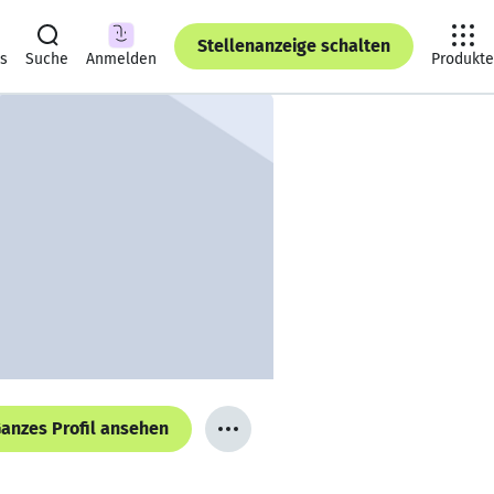
Stellenanzeige schalten
ts
Suche
Anmelden
Produkte
anzes Profil ansehen