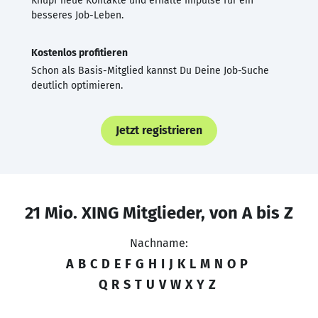
Knüpf neue Kontakte und erhalte Impulse für ein
besseres Job-Leben.
Kostenlos profitieren
Schon als Basis-Mitglied kannst Du Deine Job-Suche
deutlich optimieren.
Jetzt registrieren
21 Mio. XING Mitglieder, von A bis Z
Nachname:
A
B
C
D
E
F
G
H
I
J
K
L
M
N
O
P
Q
R
S
T
U
V
W
X
Y
Z