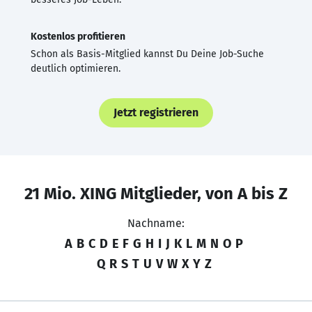
Kostenlos profitieren
Schon als Basis-Mitglied kannst Du Deine Job-Suche
deutlich optimieren.
Jetzt registrieren
21 Mio. XING Mitglieder, von A bis Z
Nachname:
A
B
C
D
E
F
G
H
I
J
K
L
M
N
O
P
Q
R
S
T
U
V
W
X
Y
Z