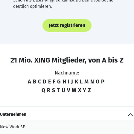
Schon als Basis-Mitglied kannst Du Deine Job-Suche
deutlich optimieren.
Jetzt registrieren
21 Mio. XING Mitglieder, von A bis Z
Nachname:
A
B
C
D
E
F
G
H
I
J
K
L
M
N
O
P
Q
R
S
T
U
V
W
X
Y
Z
Unternehmen
New Work SE