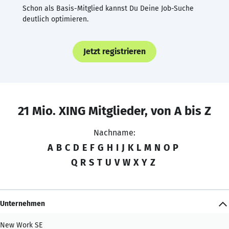
Schon als Basis-Mitglied kannst Du Deine Job-Suche
deutlich optimieren.
Jetzt registrieren
21 Mio. XING Mitglieder, von A bis Z
Nachname:
A
B
C
D
E
F
G
H
I
J
K
L
M
N
O
P
Q
R
S
T
U
V
W
X
Y
Z
Unternehmen
New Work SE