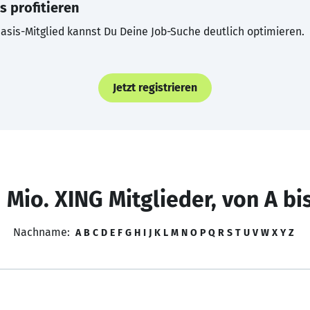
s profitieren
asis-Mitglied kannst Du Deine Job-Suche deutlich optimieren.
Jetzt registrieren
 Mio. XING Mitglieder, von A bi
Nachname:
A
B
C
D
E
F
G
H
I
J
K
L
M
N
O
P
Q
R
S
T
U
V
W
X
Y
Z