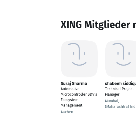
XING Mitglieder 
Suraj Sharma
shabeeh siddiq
Automotive
Technical Project
Microcontroller SDV's
Manager
Ecosystem
Mumbai,
Management
(Maharashtra) Ind
Aachen