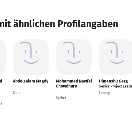
mit ähnlichen Profilangaben
ui
Abdelsalam Magdy
Mohammad Nawfal
Himanshu Garg
Chowdhury
---
Senior Project Lead
---
Dubai
Leipzig
Sylhet
ia