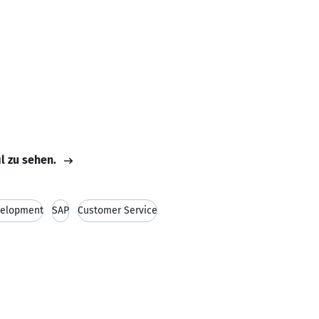
il zu sehen.
velopment
SAP
Customer Service