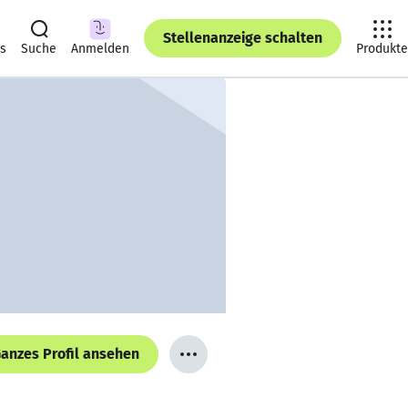
Stellenanzeige schalten
ts
Suche
Anmelden
Produkte
anzes Profil ansehen