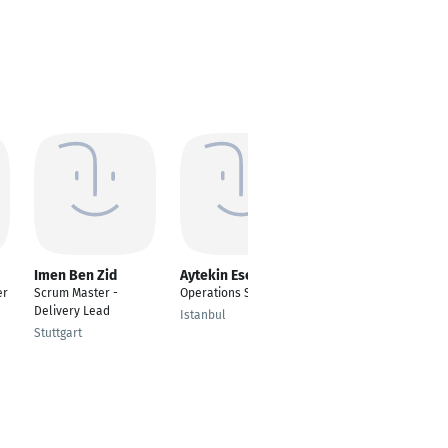
Imen Ben Zid
Aytekin Esen
Roberta Bortolotti
er
Scrum Master -
Operations Specialist
Principal Product
Delivery Lead
Manager
Istanbul
Stuttgart
Seattle