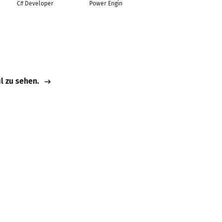
TERPERCAYA
C# Developer
Power Engineer
TOTOAGUNGDUA
BANDAR TOGEL
ONLINE
il zu sehen.