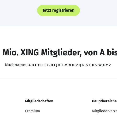
Jetzt registrieren
 Mio. XING Mitglieder, von A bi
Nachname:
A
B
C
D
E
F
G
H
I
J
K
L
M
N
O
P
Q
R
S
T
U
V
W
X
Y
Z
Mitgliedschaften
Hauptbereiche
Premium
Mitgliederverz