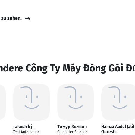
e zu sehen.
andere Công Ty Máy Đóng Gói Đ
rakesh k j
Тимур Хамзин
Hamza Abdul Jalil
Qureshi
Test Automation
Computer Science