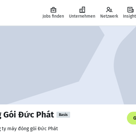
Jobs finden
Unternehmen
Netzwerk
Insigh
 Gói Đức Phát
Basis
G
g ty máy đóng gói Đức Phát