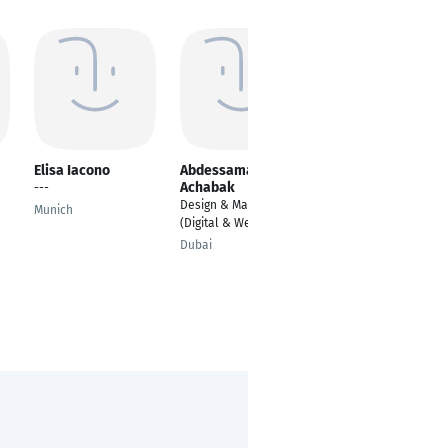
Elisa Iacono
Abdessamad
Stefano Barbuto
Achabak
---
Global eCommerce
Design & Marketing
Business
Munich
(Digital & Web Dev.)
Development
Manager
Dubai
Metzingen