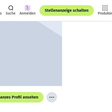
Stellenanzeige schalten
ts
Suche
Anmelden
Produkte
anzes Profil ansehen