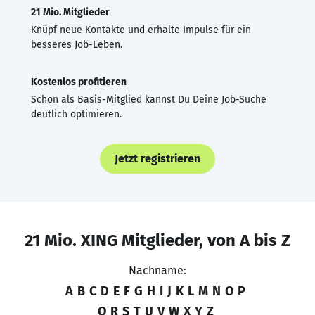
21 Mio. Mitglieder
Knüpf neue Kontakte und erhalte Impulse für ein
besseres Job-Leben.
Kostenlos profitieren
Schon als Basis-Mitglied kannst Du Deine Job-Suche
deutlich optimieren.
Jetzt registrieren
21 Mio. XING Mitglieder, von A bis Z
Nachname:
A
B
C
D
E
F
G
H
I
J
K
L
M
N
O
P
Q
R
S
T
U
V
W
X
Y
Z