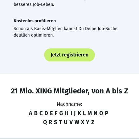
besseres Job-Leben.
Kostenlos profitieren
Schon als Basis-Mitglied kannst Du Deine Job-Suche
deutlich optimieren.
Jetzt registrieren
21 Mio. XING Mitglieder, von A bis Z
Nachname:
A
B
C
D
E
F
G
H
I
J
K
L
M
N
O
P
Q
R
S
T
U
V
W
X
Y
Z