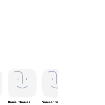
Daniel Thomas
Sameer Desai
Gerald Lee Secory