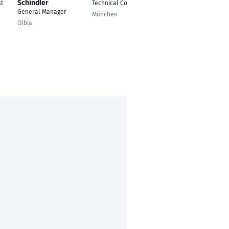
Schindler
II
st
Technical Consultant
General Manager
Leiter internationales
München
Marketing
Olbia
Heeslingen