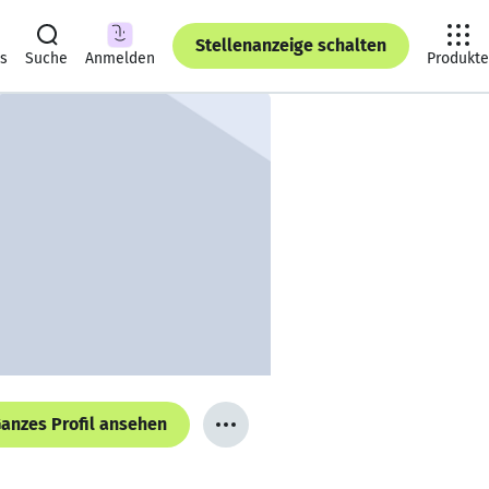
Stellenanzeige schalten
ts
Suche
Anmelden
Produkte
anzes Profil ansehen