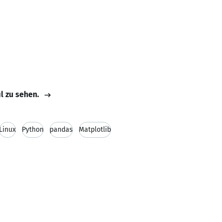
il zu sehen.
Linux
Python
pandas
Matplotlib