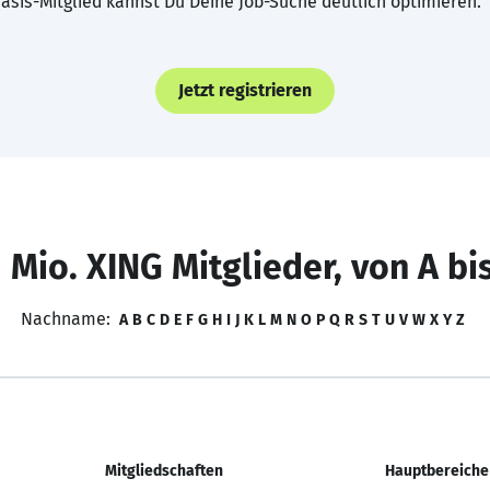
asis-Mitglied kannst Du Deine Job-Suche deutlich optimieren.
Jetzt registrieren
 Mio. XING Mitglieder, von A bi
Nachname:
A
B
C
D
E
F
G
H
I
J
K
L
M
N
O
P
Q
R
S
T
U
V
W
X
Y
Z
Mitgliedschaften
Hauptbereiche