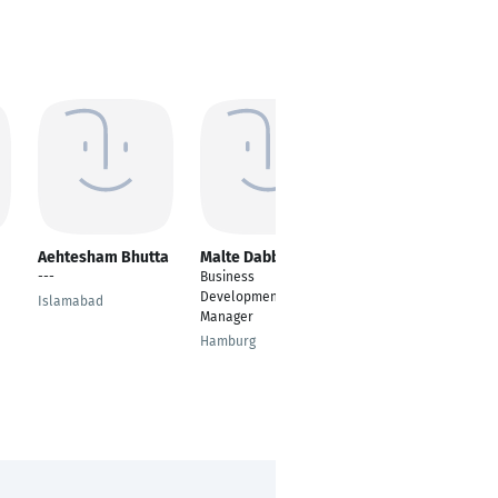
Aehtesham Bhutta
Malte Dabbert
Giuseppe E. Licata
---
Business
Sales Manager
Development
Islamabad
Berlin
Manager
Hamburg