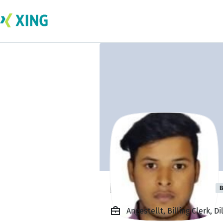
DILIP PRAJAPATI
B
Angestellt, Billing Clerk, Di