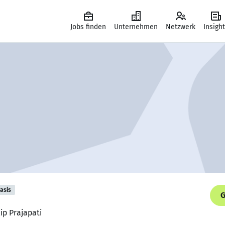
Jobs finden
Unternehmen
Netzwerk
Insigh
asis
G
lip Prajapati