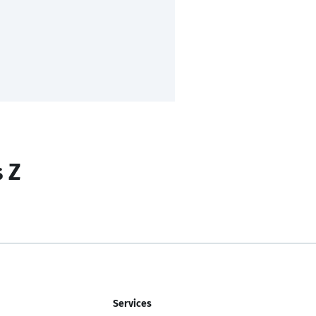
s Z
Services