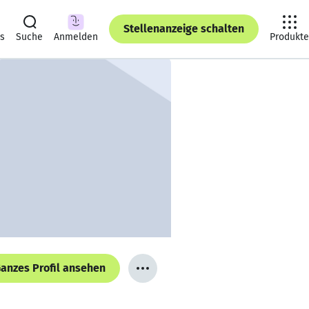
Stellenanzeige schalten
ts
Suche
Anmelden
Produkte
anzes Profil ansehen