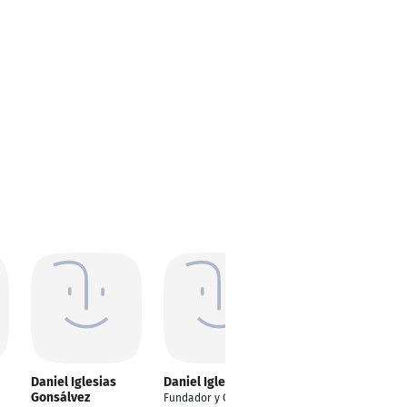
Daniel Iglesias
Daniel Iglesias Gil
Daniel Iglesias
Gonsálvez
Wolter
Fundador y Consultor