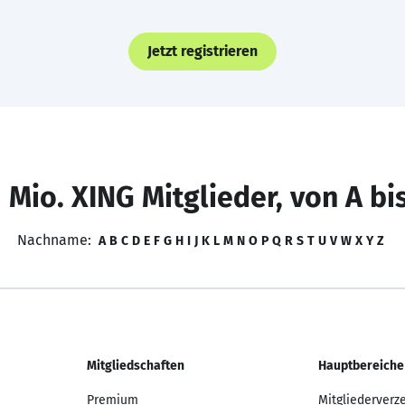
Jetzt registrieren
 Mio. XING Mitglieder, von A bi
Nachname:
A
B
C
D
E
F
G
H
I
J
K
L
M
N
O
P
Q
R
S
T
U
V
W
X
Y
Z
Mitgliedschaften
Hauptbereiche
Premium
Mitgliederverz