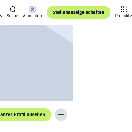
Stellenanzeige schalten
ts
Suche
Anmelden
Produkte
anzes Profil ansehen