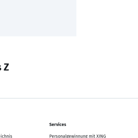
s Z
Services
eichnis
Personalgewinnung mit XING