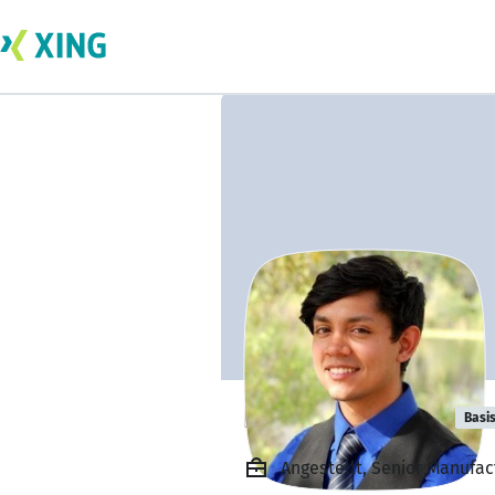
Daniel Iglesias
Basi
Angestellt, Senior Manufac