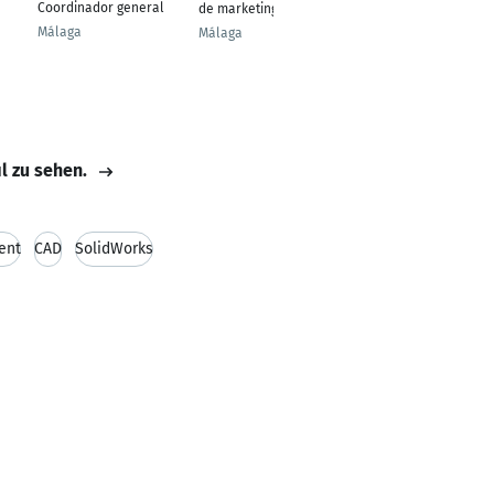
Coordinador general
Profesor de Español
de marketing online
Málaga
Montevideo
Málaga
il zu sehen.
ent
CAD
SolidWorks