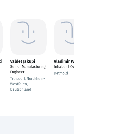
i
Valdet Jakupi
Vladimir Werner
Julian Wolf
Senior Manufacturing
Inhaber | QVali
Fahrzeugelektronik
Engineer
und Elektromobilität
Detmold
Troisdorf, Nordrhein-
Bochum
Westfalen,
Deutschland