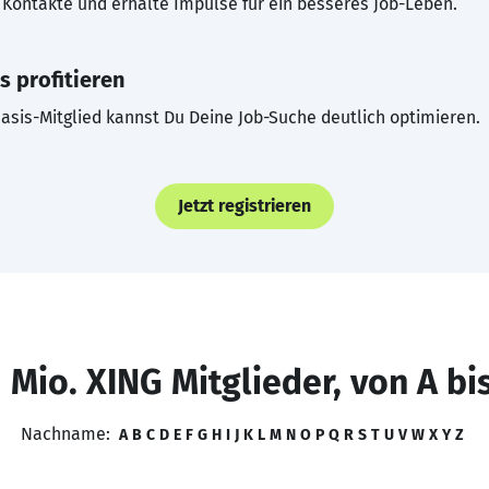
Kontakte und erhalte Impulse für ein besseres Job-Leben.
s profitieren
asis-Mitglied kannst Du Deine Job-Suche deutlich optimieren.
Jetzt registrieren
 Mio. XING Mitglieder, von A bi
Nachname:
A
B
C
D
E
F
G
H
I
J
K
L
M
N
O
P
Q
R
S
T
U
V
W
X
Y
Z