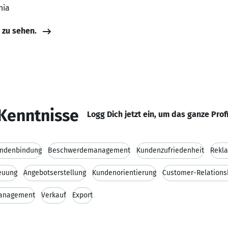
nia
e zu sehen.
Kenntnisse
Logg Dich jetzt ein, um das ganze Prof
ndenbindung
Beschwerdemanagement
Kundenzufriedenheit
Rekl
euung
Angebotserstellung
Kundenorientierung
Customer-Relation
anagement
Verkauf
Export