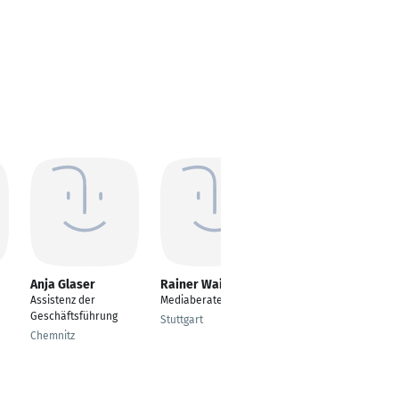
Anja Glaser
Rainer Waidelich
Ina-Dorothee
Braatz
Assistenz der
Mediaberater
Online Customer
Geschäftsführung
Stuttgart
Service
Chemnitz
Hamburg