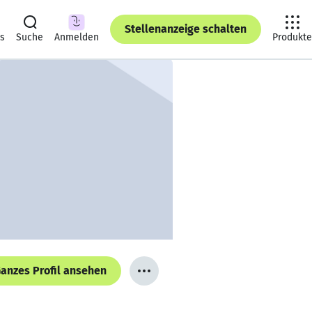
Stellenanzeige schalten
ts
Suche
Anmelden
Produkte
anzes Profil ansehen