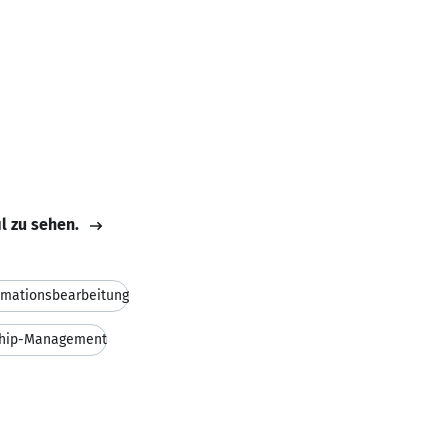
il zu sehen.
amationsbearbeitung
ship-Management