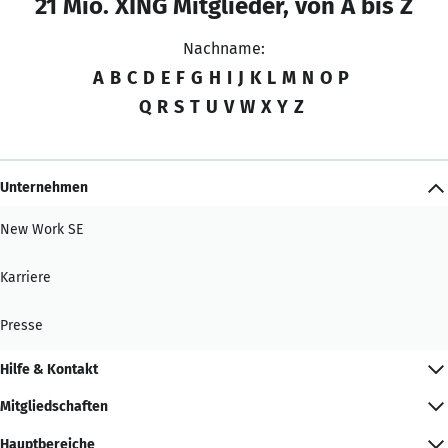
21 Mio. XING Mitglieder, von A bis Z
Nachname:
A
B
C
D
E
F
G
H
I
J
K
L
M
N
O
P
Q
R
S
T
U
V
W
X
Y
Z
Unternehmen
New Work SE
Karriere
Presse
Hilfe & Kontakt
Mitgliedschaften
Hauptbereiche