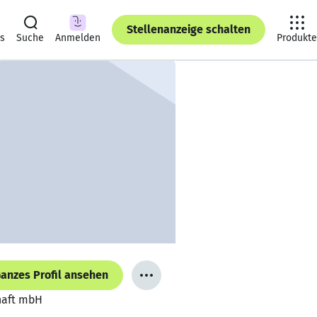
Stellenanzeige schalten
ts
Suche
Anmelden
Produkte
anzes Profil ansehen
haft mbH