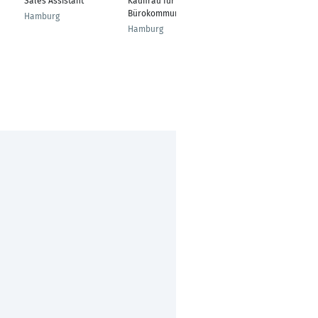
Reisenegger
Sales Assistant
Kauffrau für
Prozessmanagerin in
Bürokommunikation
Hamburg
der beruflichen
Hamburg
Rehabilitation
Wels