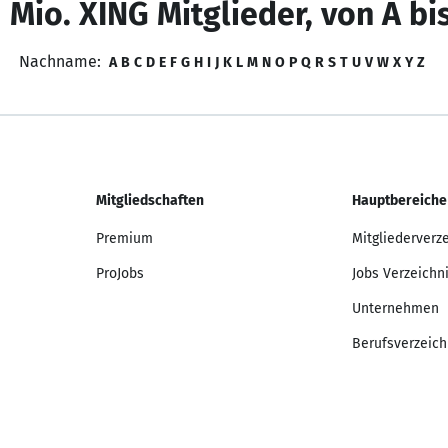
 Mio. XING Mitglieder, von A bi
Nachname:
A
B
C
D
E
F
G
H
I
J
K
L
M
N
O
P
Q
R
S
T
U
V
W
X
Y
Z
Mitgliedschaften
Hauptbereiche
Premium
Mitgliederverz
ProJobs
Jobs Verzeichn
Unternehmen
Berufsverzeich