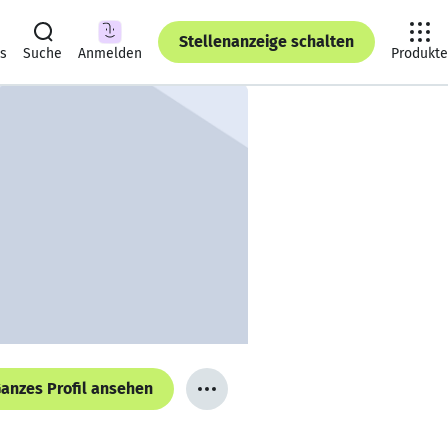
Stellenanzeige schalten
ts
Suche
Anmelden
Produkte
anzes Profil ansehen