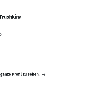
 Trushkina
22
 ganze Profil zu sehen.