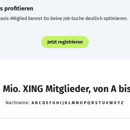
s profitieren
asis-Mitglied kannst Du Deine Job-Suche deutlich optimieren.
Jetzt registrieren
 Mio. XING Mitglieder, von A bi
Nachname:
A
B
C
D
E
F
G
H
I
J
K
L
M
N
O
P
Q
R
S
T
U
V
W
X
Y
Z