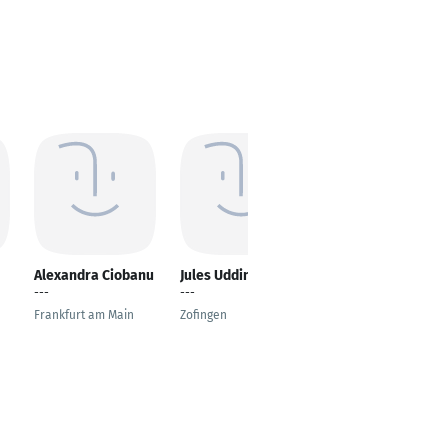
Alexandra Ciobanu
Jules Uddin
Kirill Sietlov
---
---
Founder & Content
Creator
Frankfurt am Main
Zofingen
Berlin