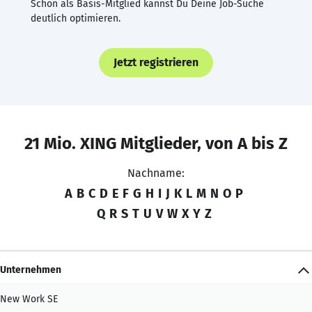
Schon als Basis-Mitglied kannst Du Deine Job-Suche
deutlich optimieren.
Jetzt registrieren
21 Mio. XING Mitglieder, von A bis Z
Nachname:
A
B
C
D
E
F
G
H
I
J
K
L
M
N
O
P
Q
R
S
T
U
V
W
X
Y
Z
Unternehmen
New Work SE