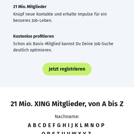
21 Mio. Mitglieder
Knüpf neue Kontakte und erhalte Impulse für ein
besseres Job-Leben.
Kostenlos profitieren
Schon als Basis-Mitglied kannst Du Deine Job-Suche
deutlich optimieren.
Jetzt registrieren
21 Mio. XING Mitglieder, von A bis Z
Nachname:
A
B
C
D
E
F
G
H
I
J
K
L
M
N
O
P
Q
R
S
T
U
V
W
X
Y
Z