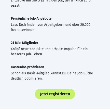
Entdecke mit XING genau den Job, der wirklich zu Dir
passt.
Persönliche Job-Angebote
Lass Dich finden von Arbeitgebern und über 20.000
Recruiter·innen.
21 Mio. Mitglieder
Knüpf neue Kontakte und erhalte Impulse für ein
besseres Job-Leben.
Kostenlos profitieren
Schon als Basis-Mitglied kannst Du Deine Job-Suche
deutlich optimieren.
Jetzt registrieren