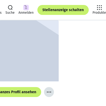
Stellenanzeige schalten
ts
Suche
Anmelden
Produkte
anzes Profil ansehen