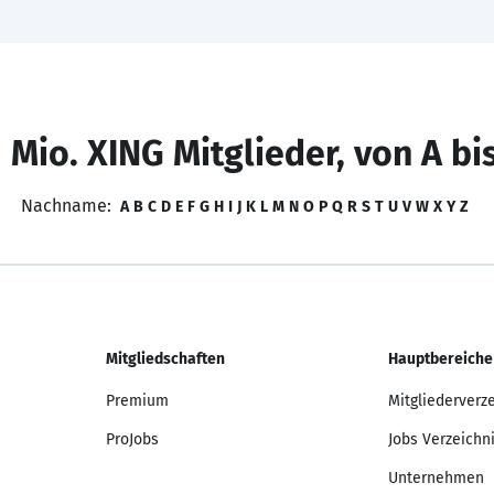
 Mio. XING Mitglieder, von A bi
Nachname:
A
B
C
D
E
F
G
H
I
J
K
L
M
N
O
P
Q
R
S
T
U
V
W
X
Y
Z
Mitgliedschaften
Hauptbereiche
Premium
Mitgliederverz
ProJobs
Jobs Verzeichn
Unternehmen