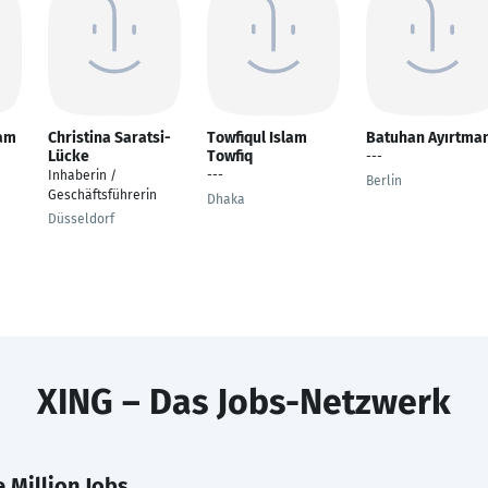
lam
Christina Saratsi-
Towfiqul Islam
Batuhan Ayırtma
Lücke
Towfiq
---
Inhaberin /
---
Berlin
Geschäftsführerin
Dhaka
Düsseldorf
XING – Das Jobs-Netzwerk
 Million Jobs