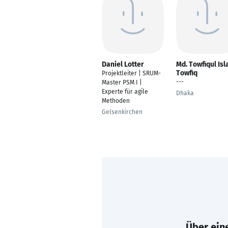
Daniel Lotter
Md. Towfiqul Is
Towfiq
Projektleiter | SRUM-
---
Master PSM I |
Experte für agile
Dhaka
Methoden
Gelsenkirchen
Über eine