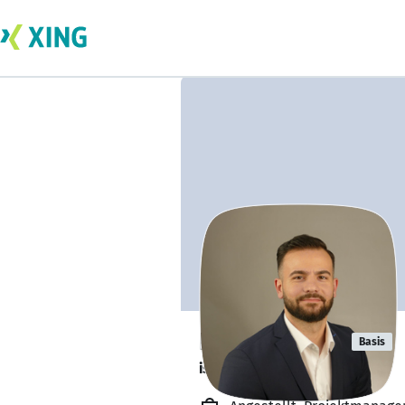
Deniz Baysal
Basis
ist offen für Projekte. 🔎