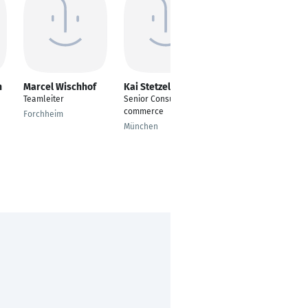
n
Marcel Wischhof
Kai Stetzelberg
Sertac BILGI
Teamleiter
Senior Consultant E-
Bürofachkraft
commerce
Forchheim
Mainz
München