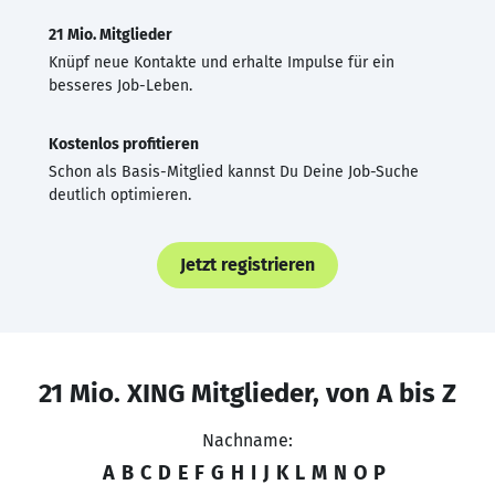
21 Mio. Mitglieder
Knüpf neue Kontakte und erhalte Impulse für ein
besseres Job-Leben.
Kostenlos profitieren
Schon als Basis-Mitglied kannst Du Deine Job-Suche
deutlich optimieren.
Jetzt registrieren
21 Mio. XING Mitglieder, von A bis Z
Nachname:
A
B
C
D
E
F
G
H
I
J
K
L
M
N
O
P