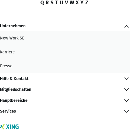
Q
R
S
T
U
V
W
X
Y
Z
Unternehmen
New Work SE
Karriere
Presse
Hilfe & Kontakt
Mitgliedschaften
Hauptbereiche
Services