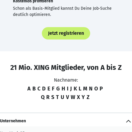
Kostenlos profitieren
Schon als Basis-Mitglied kannst Du Deine Job-Suche
deutlich optimieren.
Jetzt registrieren
21 Mio. XING Mitglieder, von A bis Z
Nachname:
A
B
C
D
E
F
G
H
I
J
K
L
M
N
O
P
Q
R
S
T
U
V
W
X
Y
Z
Unternehmen