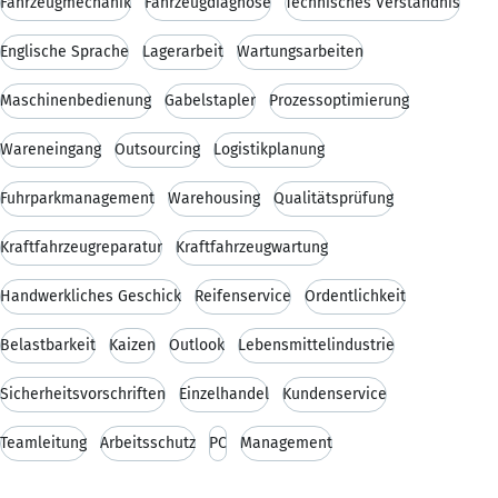
Fahrzeugmechanik
Fahrzeugdiagnose
Technisches Verständnis
Englische Sprache
Lagerarbeit
Wartungsarbeiten
Maschinenbedienung
Gabelstapler
Prozessoptimierung
Wareneingang
Outsourcing
Logistikplanung
Fuhrparkmanagement
Warehousing
Qualitätsprüfung
Kraftfahrzeugreparatur
Kraftfahrzeugwartung
Handwerkliches Geschick
Reifenservice
Ordentlichkeit
Belastbarkeit
Kaizen
Outlook
Lebensmittelindustrie
Sicherheitsvorschriften
Einzelhandel
Kundenservice
Teamleitung
Arbeitsschutz
PC
Management