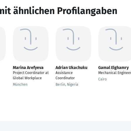
mit ähnlichen Profilangaben
Marina Arefyeva
Adrian Ukachuku
Gamal Elghamry
Project Coordinator at
Assistance
Mechanical Enginee
Global Workplace
Coordinator
Cairo
München
Berlin, Nigeria