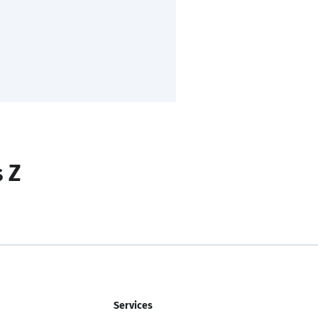
s Z
Services