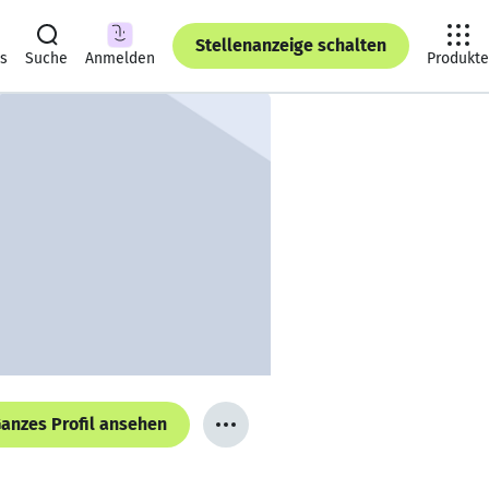
Stellenanzeige schalten
ts
Suche
Anmelden
Produkte
anzes Profil ansehen