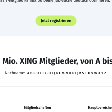
asis-Mitglied kannst Du Deine Job-Suche deutlich optimieren.
Jetzt registrieren
 Mio. XING Mitglieder, von A bi
Nachname:
A
B
C
D
E
F
G
H
I
J
K
L
M
N
O
P
Q
R
S
T
U
V
W
X
Y
Z
Mitgliedschaften
Hauptbereiche