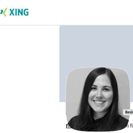
Desiree Trubia
Basi
Angestellt, Koordinatorin 