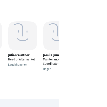
Julian Walther
Jamila Jumshudova
Birgit Neumann
r
Head of Aftermarket
Maintenance
Material Manager
Coordinator
Lauchhammer
Krefeld
Hagen