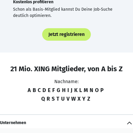
Kostenlos profitieren
Schon als Basis-Mitglied kannst Du Deine Job-Suche
deutlich optimieren.
Jetzt registrieren
21 Mio. XING Mitglieder, von A bis Z
Nachname:
A
B
C
D
E
F
G
H
I
J
K
L
M
N
O
P
Q
R
S
T
U
V
W
X
Y
Z
Unternehmen