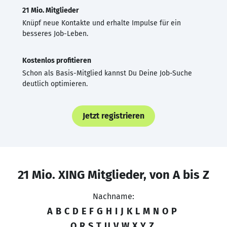
21 Mio. Mitglieder
Knüpf neue Kontakte und erhalte Impulse für ein
besseres Job-Leben.
Kostenlos profitieren
Schon als Basis-Mitglied kannst Du Deine Job-Suche
deutlich optimieren.
Jetzt registrieren
21 Mio. XING Mitglieder, von A bis Z
Nachname:
A
B
C
D
E
F
G
H
I
J
K
L
M
N
O
P
Q
R
S
T
U
V
W
X
Y
Z