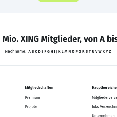
 Mio. XING Mitglieder, von A bi
Nachname:
A
B
C
D
E
F
G
H
I
J
K
L
M
N
O
P
Q
R
S
T
U
V
W
X
Y
Z
Mitgliedschaften
Hauptbereiche
Premium
Mitgliederverz
ProJobs
Jobs Verzeichn
Unternehmen