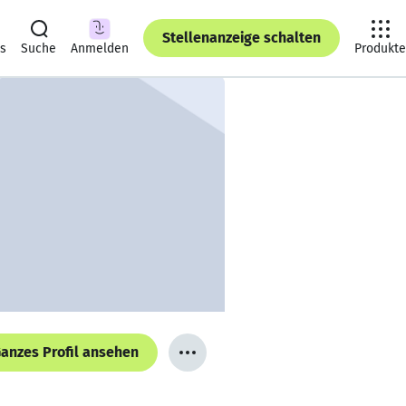
Stellenanzeige schalten
ts
Suche
Anmelden
Produkte
anzes Profil ansehen