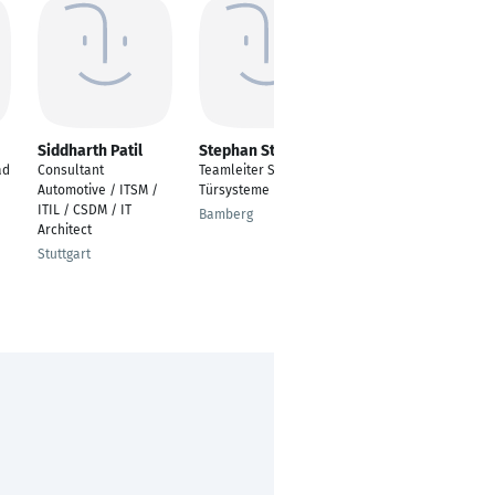
Siddharth Patil
Stephan Starost
Holger Heinrich
ad
Consultant
Teamleiter Simulation
QA Spezialist
Automotive / ITSM /
Türsysteme
Hamburg
ITIL / CSDM / IT
Bamberg
Architect
Stuttgart