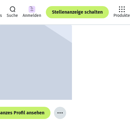
Stellenanzeige schalten
ts
Suche
Anmelden
Produkte
anzes Profil ansehen