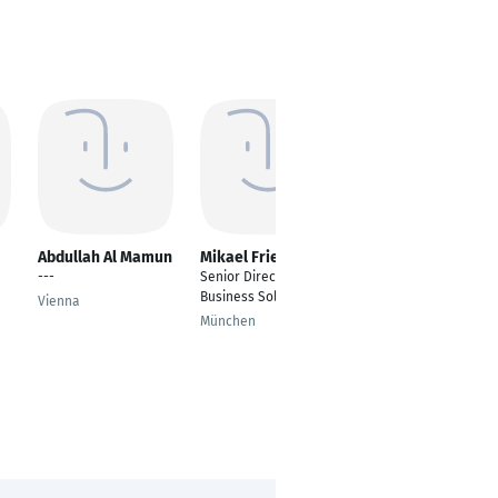
Abdullah Al Mamun
Mikael Fries
Ruslan Pavlenko
---
Senior Director of
Chief Executive Officer
Business Solutions
(CEO)
Vienna
München
Dortmund