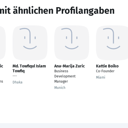
mit ähnlichen Profilangaben
ic
Md. Towfiqul Islam
Ana-Marija Zuric
Kattie Boiko
Towfiq
Business
Co-Founder
---
Development
Miami
ns
Manager
Dhaka
Munich