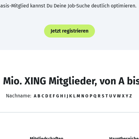
asis-Mitglied kannst Du Deine Job-Suche deutlich optimieren.
Jetzt registrieren
 Mio. XING Mitglieder, von A bi
Nachname:
A
B
C
D
E
F
G
H
I
J
K
L
M
N
O
P
Q
R
S
T
U
V
W
X
Y
Z
Mitgliedschaften
Hauptbereiche