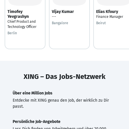
Timofey
Vijay Kumar
Elias Kfoury
Yevgrashyn
---
Finance Manager
Chief Product and
Bangalore
Beirut
Technology Officer
Berlin
XING – Das Jobs-Netzwerk
Über eine Million Jobs
Entdecke mit XING genau den Job, der wirklich zu Dir
passt.
Persönliche Job-Angebote
Lass Dich finden von Arbeitgebern und über 20.000