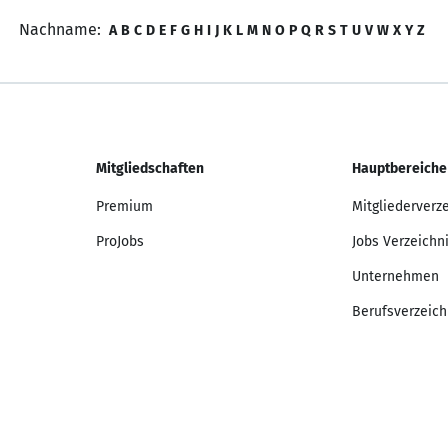
Nachname:
A
B
C
D
E
F
G
H
I
J
K
L
M
N
O
P
Q
R
S
T
U
V
W
X
Y
Z
Mitgliedschaften
Hauptbereiche
Premium
Mitgliederverz
ProJobs
Jobs Verzeichn
Unternehmen
Berufsverzeich