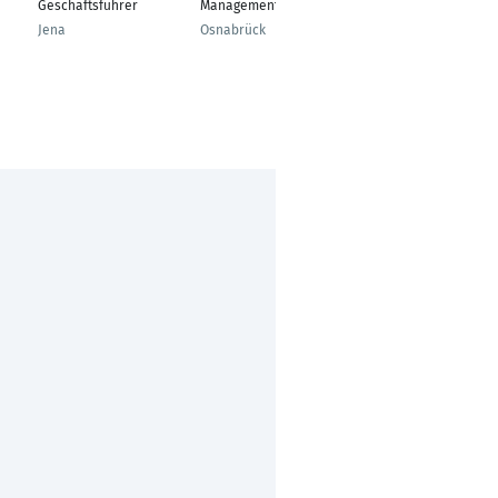
Geschäftsführer
Management
Marketing &
Innovation
Jena
Osnabrück
Frankfurt am Main