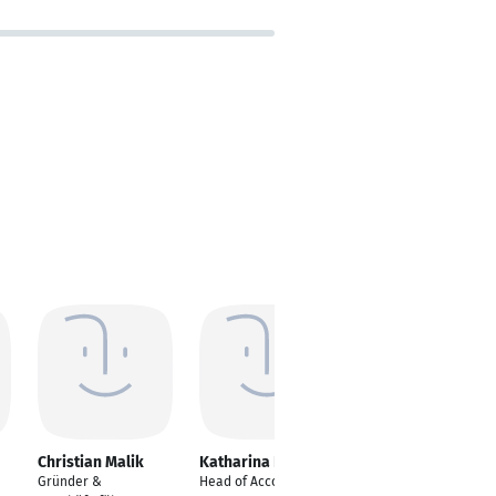
Christian Malik
Katharina Buttler
Björn Radde
Gründer &
Head of Account
Vice President Digital