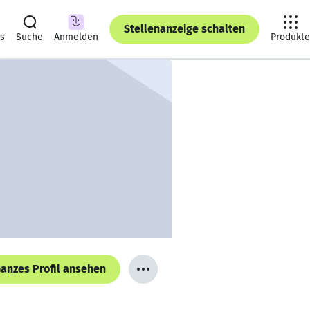
Stellenanzeige schalten
ts
Suche
Anmelden
Produkte
anzes Profil ansehen