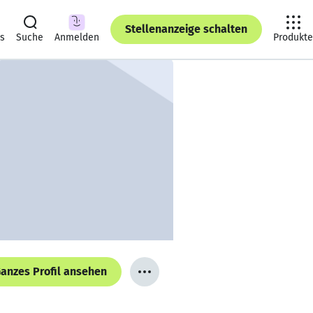
Stellenanzeige schalten
ts
Suche
Anmelden
Produkte
anzes Profil ansehen