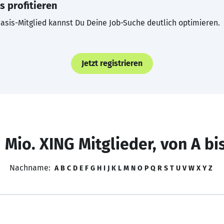
s profitieren
asis-Mitglied kannst Du Deine Job-Suche deutlich optimieren.
Jetzt registrieren
 Mio. XING Mitglieder, von A bi
Nachname:
A
B
C
D
E
F
G
H
I
J
K
L
M
N
O
P
Q
R
S
T
U
V
W
X
Y
Z