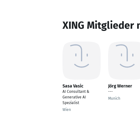
XING Mitglieder 
Sasa Vasic
Jörg Werner
AI Consultant &
---
Generative AI
Munich
Spezialist
Wien