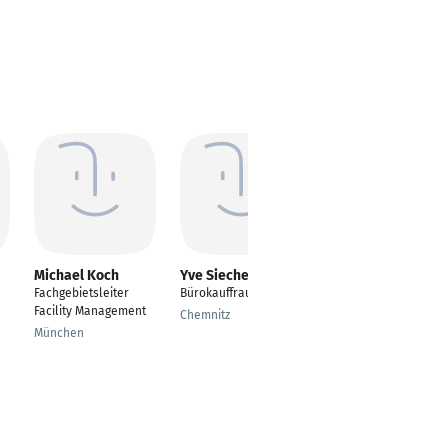
Michael Koch
Yve Sieche
Julia Büchl
Fachgebietsleiter
Bürokauffrau
Bereichsleitung
Facility Management
Touristik / Büroleitung
Chemnitz
München
München