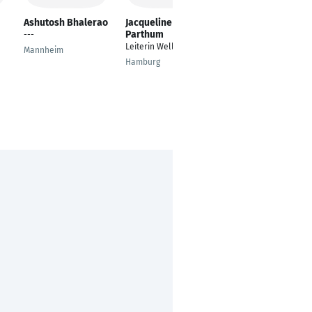
Ashutosh Bhalerao
Jacqueline
Maike Rees
Parthum
---
Informatik
Leiterin Wellness Spa
Mannheim
Karlsruhe
Hamburg