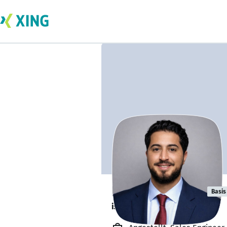
Egzon Miftaraj
Basis
ist offen für Projekte. 🔎