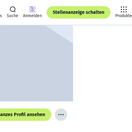
Stellenanzeige schalten
ts
Suche
Anmelden
Produkte
anzes Profil ansehen