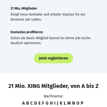
21 Mio. Mitglieder
Knüpf neue Kontakte und erhalte Impulse für ein
besseres Job-Leben.
Kostenlos profitieren
Schon als Basis-Mitglied kannst Du Deine Job-Suche
deutlich optimieren.
Jetzt registrieren
21 Mio. XING Mitglieder, von A bis Z
Nachname:
A
B
C
D
E
F
G
H
I
J
K
L
M
N
O
P