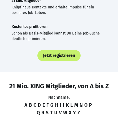
21 Mio. Mitglieder
Knüpf neue Kontakte und erhalte Impulse für ein
besseres Job-Leben.
Kostenlos profitieren
Schon als Basis-Mitglied kannst Du Deine Job-Suche
deutlich optimieren.
Jetzt registrieren
21 Mio. XING Mitglieder, von A bis Z
Nachname:
A
B
C
D
E
F
G
H
I
J
K
L
M
N
O
P
Q
R
S
T
U
V
W
X
Y
Z