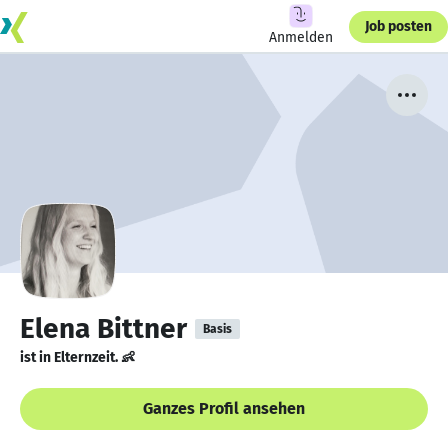
Job posten
Anmelden
Elena Bittner
Basis
ist in Elternzeit. 👶
Ganzes Profil ansehen