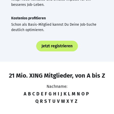
besseres Job-Leben.
Kostenlos profitieren
Schon als Basis-Mitglied kannst Du Deine Job-Suche
deutlich optimieren.
Jetzt registrieren
21 Mio. XING Mitglieder, von A bis Z
Nachname:
A
B
C
D
E
F
G
H
I
J
K
L
M
N
O
P
Q
R
S
T
U
V
W
X
Y
Z