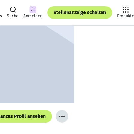
Stellenanzeige schalten
ts
Suche
Anmelden
Produkte
anzes Profil ansehen