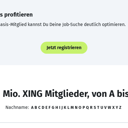
s profitieren
asis-Mitglied kannst Du Deine Job-Suche deutlich optimieren.
Jetzt registrieren
 Mio. XING Mitglieder, von A bi
Nachname:
A
B
C
D
E
F
G
H
I
J
K
L
M
N
O
P
Q
R
S
T
U
V
W
X
Y
Z