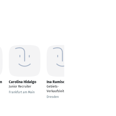
nn
Carolina Hidalgo
Ina Ramisch
Rico Schlegel
Junior Recruiter
Gebiets-
Industrial Operations
Verkaufsleiterin
Manager
Frankfurt am Main
Dresden
Ulm