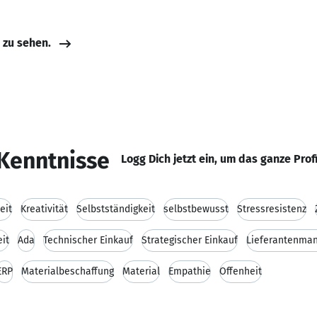
e zu sehen.
Kenntnisse
Logg Dich jetzt ein, um das ganze Prof
eit
Kreativität
Selbstständigkeit
selbstbewusst
Stressresistenz
eit
Ada
Technischer Einkauf
Strategischer Einkauf
Lieferantenma
ERP
Materialbeschaffung
Material
Empathie
Offenheit